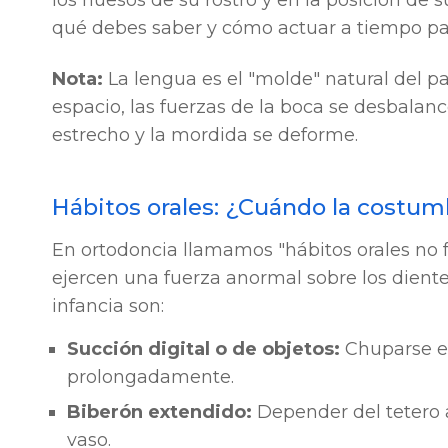
los huesos de su rostro y en la posición de 
qué debes saber y cómo actuar a tiempo par
Nota:
La lengua es el "molde" natural del p
espacio, las fuerzas de la boca se desbalan
estrecho y la mordida se deforme.
Hábitos orales: ¿Cuándo la costumb
En ortodoncia llamamos "hábitos orales no 
ejercen una fuerza anormal sobre los diente
infancia son:
Succión digital o de objetos:
Chuparse el
prolongadamente.
Biberón extendido:
Depender del tetero 
vaso.